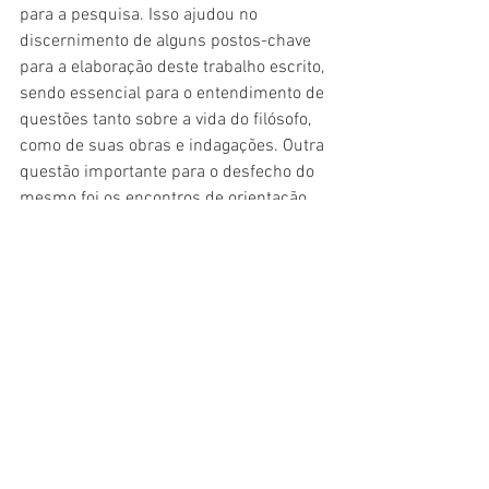
para a pesquisa. Isso ajudou no 
discernimento de alguns postos-chave 
para a elaboração deste trabalho escrito, 
sendo essencial para o entendimento de 
questões tanto sobre a vida do filósofo, 
como de suas obras e indagações. Outra 
questão importante para o desfecho do 
mesmo foi os encontros de orientação 
com o Professor Haroldo de Paula 
Junior, que colocou aspectos valorosos 
em pauta. Com isso, o entendimento 
sobre o problema de pesquisa foi 
satisfatório, entretanto há mais a ser 
pesquisado e discutido. 
Resultados
: Devemos compreender que 
nossas ações refletem de maneira 
significativa, se não em absoluto, para a 
perpetuação da espécie e que essas 