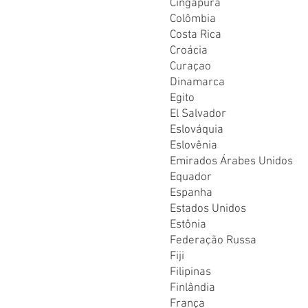
Cingapura
Colômbia
Costa Rica
Croácia
Curaçao
Dinamarca
Egito
El Salvador
Eslováquia
Eslovênia
Emirados Árabes Unidos
Equador
Espanha
Estados Unidos
Estônia
Federação Russa
Fiji
Filipinas
Finlândia
França