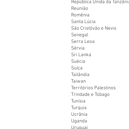
República Unida da Tanzâni
Reunião
Romênia
Santa Lúcia
São Cristóvão e Nevis
Senegal
Serra Leoa
Sérvia
Sri Lanka
Suécia
Suíça
Tailândia
Taiwan
Territórios Palestinos
Trindade e Tobago
Tunísia
Turquia
Ucrânia
Uganda
Uruguai