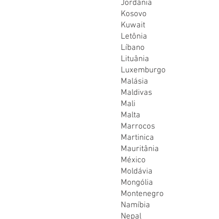
Jordânia
Kosovo
Kuwait
Letônia
Líbano
Lituânia
Luxemburgo
Malásia
Maldivas
Mali
Malta
Marrocos
Martinica
Mauritânia
México
Moldávia
Mongólia
Montenegro
Namíbia
Nepal